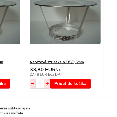
mm
Nerezová strieška o235/0,6mm
33,80 EUR
/
ks
27,48 EUR
bez DPH
íka
Pridať do košíka
strana
z 1
enia súhlasu aj na
cookies môžete