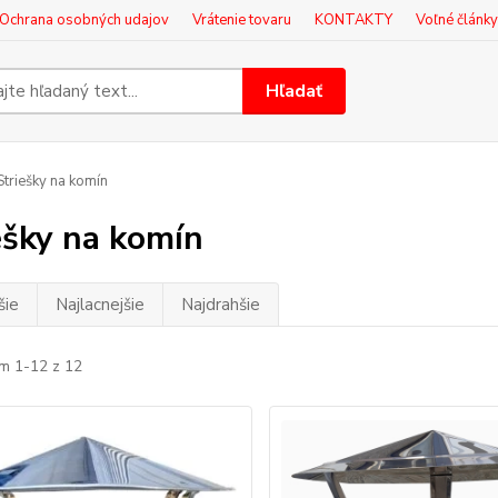
Ochrana osobných udajov
Vrátenie tovaru
KONTAKTY
Voľné články
Hľadať
triešky na komín
ešky na komín
šie
Najlacnejšie
Najdrahšie
m 1-12 z 12