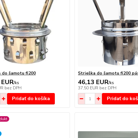
a do šamotu fi200
Strieška do šamotu fi200 pá
 EUR
46,13 EUR
/
ks
/
ks
UR
bez DPH
37,50 EUR
bez DPH
Pridať do košíka
Pridať do koš
dukt