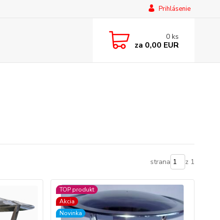
Prihlásenie
0
ks
za
0,00 EUR
strana
z 1
TOP produkt
Akcia
Novinka