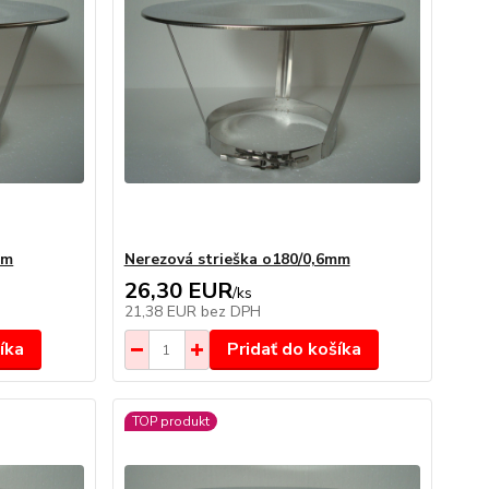
mm
Nerezová strieška o180/0,6mm
26,30 EUR
/
ks
21,38 EUR
bez DPH
íka
Pridať do košíka
TOP produkt