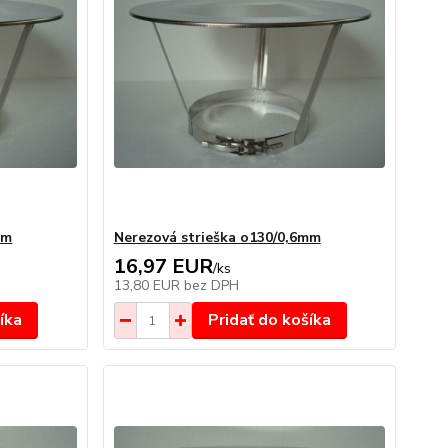
mm
Nerezová strieška o130/0,6mm
16,97 EUR
/
ks
13,80 EUR
bez DPH
íka
Pridať do košíka