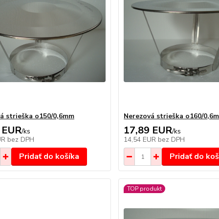
á strieška o150/0,6mm
Nerezová strieška o160/0,6
 EUR
17,89 EUR
/
ks
/
ks
UR
bez DPH
14,54 EUR
bez DPH
Pridať do košíka
Pridať do koš
TOP produkt