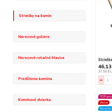
Striešky na komín
Nerezové goliere
Nerezové rotačné hlavice
Striešk
46,13
37,50 E
Predĺženie komína
TOP pro
Komínové dvierka
Akcia
Novinka