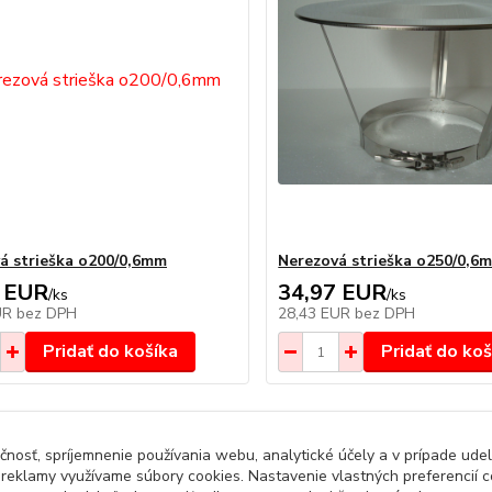
á strieška o200/0,6mm
Nerezová strieška o250/0,6
 EUR
34,97 EUR
/
ks
/
ks
UR
bez DPH
28,43 EUR
bez DPH
Pridať do košíka
Pridať do koš
čnosť, spríjemnenie používania webu, analytické účely a v prípade udel
a reklamy využívame súbory cookies. Nastavenie vlastných preferencií 