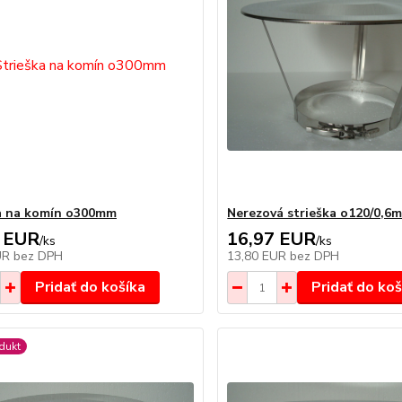
a na komín o300mm
Nerezová strieška o120/0,6
 EUR
16,97 EUR
/
ks
/
ks
UR
bez DPH
13,80 EUR
bez DPH
Pridať do košíka
Pridať do koš
dukt