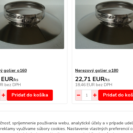
ý golier o160
Nerezový golier o180
 EUR
22,71 EUR
/
ks
/
ks
UR
bez DPH
18,46 EUR
bez DPH
Pridať do košíka
Pridať do koš
čnosť, spríjemnenie používania webu, analytické účely a v prípade udel
a reklamy využívame súbory cookies. Nastavenie vlastných preferencií 