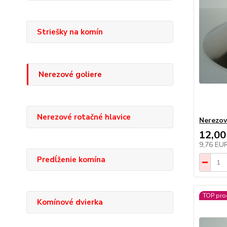
Striešky na komín
Nerezové goliere
Nerezové rotačné hlavice
Nerezov
12,00
9,76 EU
Predĺženie komína
TOP pro
Komínové dvierka