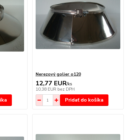
Nerezový golier o120
12,77 EUR
/
ks
10,38 EUR
bez DPH
íka
Pridať do košíka