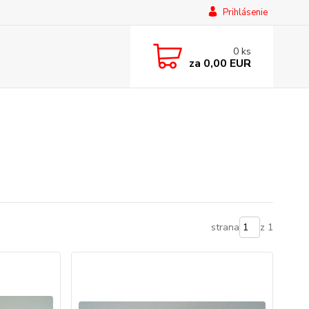
Prihlásenie
0
ks
za
0,00 EUR
strana
z 1