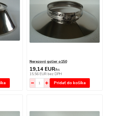
Nerezový golier o150
19,14 EUR
/
ks
15,56 EUR
bez DPH
íka
Pridať do košíka