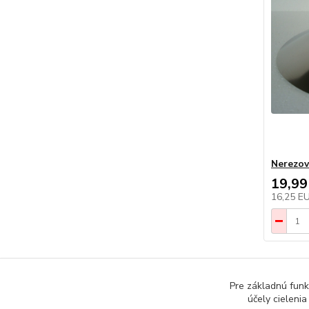
Nerezov
19,99
16,25 E
Pre základnú funk
účely cieleni