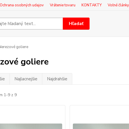
Ochrana osobných udajov
Vrátenie tovaru
KONTAKTY
Voľné články
Hľadať
erezové goliere
zové goliere
šie
Najlacnejšie
Najdrahšie
m 1-9 z 9