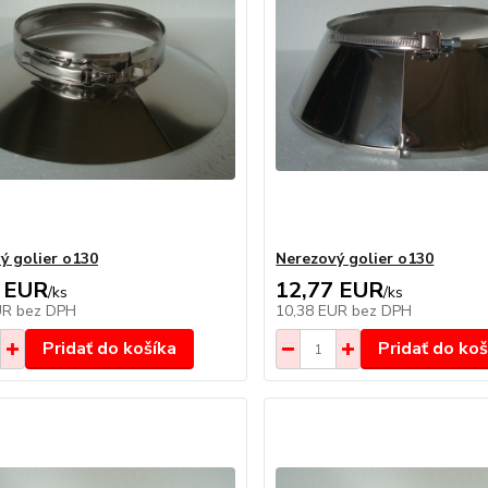
ý golier o130
Nerezový golier o130
 EUR
12,77 EUR
/
ks
/
ks
UR
bez DPH
10,38 EUR
bez DPH
Pridať do košíka
Pridať do koš