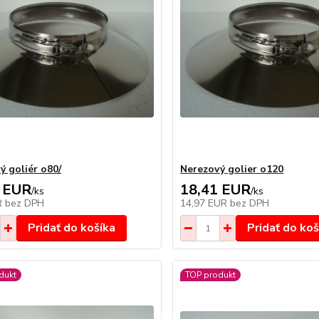
ý goliér o80/
Nerezový golier o120
 EUR
18,41 EUR
/
ks
/
ks
R
bez DPH
14,97 EUR
bez DPH
Pridať do košíka
Pridať do koš
dukt
TOP produkt